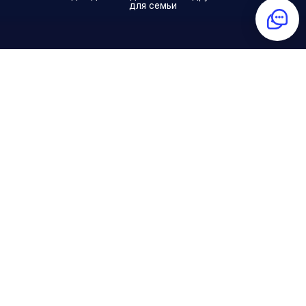
для семьи
Распределенная команда?
Играйте в квестории онлайн!
Подробнее
Что такое квестория?
На Хэллоуин принято устраивать