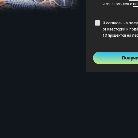
и ознакомился с
по
Я согласен на пол
от Квестории и пода
10 процентов на пе
Получ