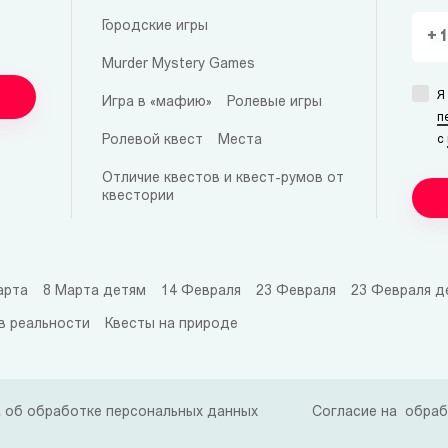
Городские игры
Murder Mystery Games
Я
Игра в «мафию»
Ролевые игры
п
Ролевой квест
Места
с
Отличие квестов и квест-румов от
квестории
арта
8 Марта детям
14 Февраля
23 Февраля
23 Февраля д
в реальности
Квесты на природе
 об обработке персональных данных
Согласие на обраб