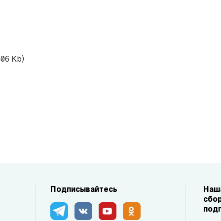
406 Kb)
е
Подписывайтесь
Наша
сбор
под